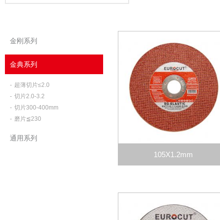
金刚系列
金典系列
-
超薄切片≤2.0
-
切片2.0-3.2
-
切片300-400mm
-
磨片≦230
通用系列
105X1.2mm